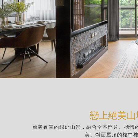
戀上絕美山
蓊鬱蒼翠的綿延山景，融合全室門片、櫃體
美。斜面屋頂的樓中樓