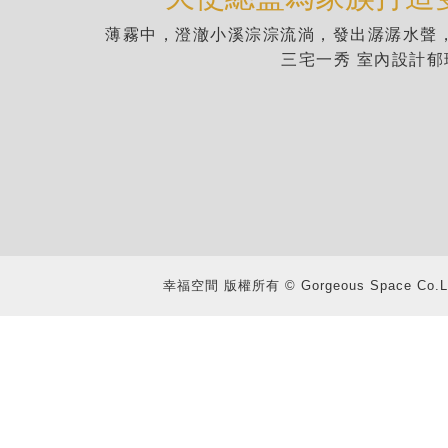
薄霧中，澄澈小溪淙淙流淌，發出潺潺水聲
三宅一秀 室內設計郁
幸福空間 版權所有 © Gorgeous Space Co.Ltd.