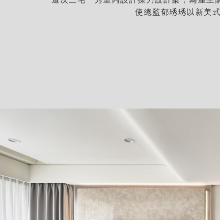
使總監郁琇琇以新美式