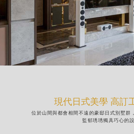
現代日式美學 高訂
位於山間與都會相間不遠的豪邸日式別墅群
監郁琇琇獨具巧心的設